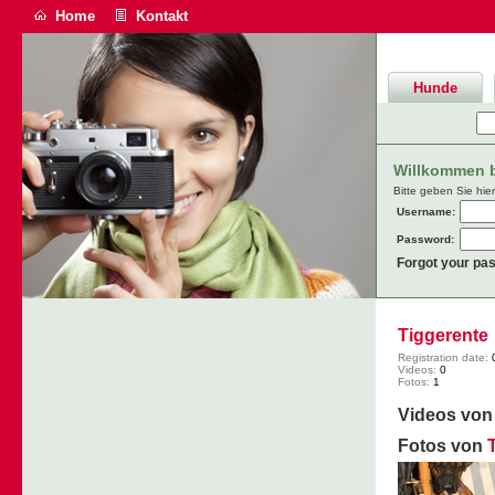
Home
Kontakt
Hunde
Willkommen be
Bitte geben Sie hie
Username:
Password:
Forgot your pa
Tiggerente
Registration date:
Videos:
0
Fotos:
1
Videos vo
Fotos von