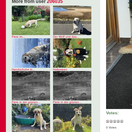
More from user
206035
Fiete im...
Der Wolf und das...
Handschuhe in...
Halloween
Fiete in der grünen...
Fiete in der grünen...
Votes:
0 Votes