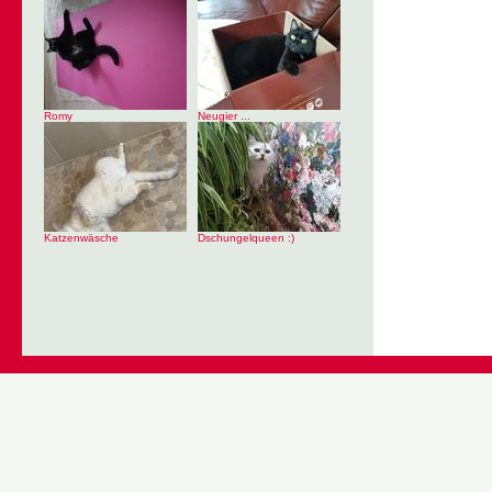
Romy
Neugier ...
Katzenwäsche
Dschungelqueen :)