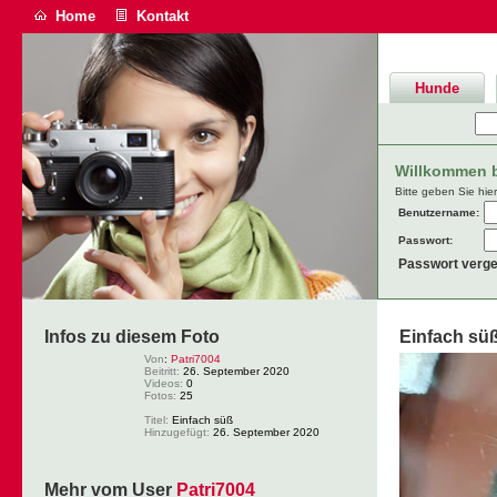
Home
Kontakt
Hunde
Willkommen be
Bitte geben Sie hie
Benutzername:
Passwort:
Passwort verg
Infos zu diesem Foto
Einfach sü
Von
:
Patri7004
Beitritt:
26. September 2020
Videos:
0
Fotos:
25
Titel:
Einfach süß
Hinzugefügt:
26. September 2020
Mehr vom User
Patri7004