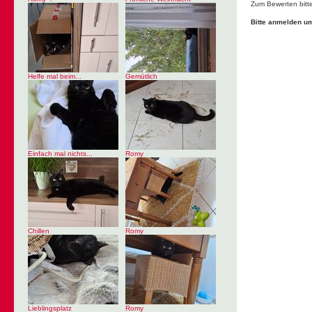
Zum Bewerten bitt
Bitte anmelden u
Helfe mal beim...
Gemütlich
Einfach mal nichts...
Romy
Chillen
Romy
Lieblingsplatz
Romy