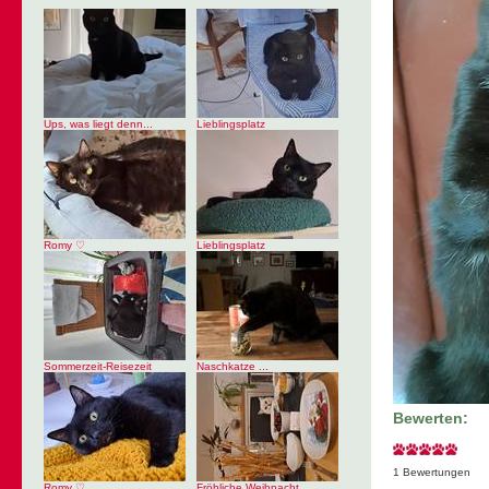
Ups, was liegt denn...
Lieblingsplatz
Romy ♡
Lieblingsplatz
Sommerzeit-Reisezeit
Naschkatze ...
Bewerten:
1 Bewertungen
Romy ♡
Fröhliche Weihnacht