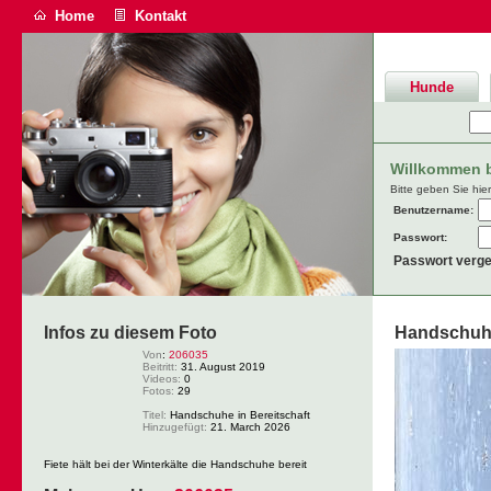
Home
Kontakt
Hunde
Willkommen be
Bitte geben Sie hie
Benutzername:
Passwort:
Passwort verg
Infos zu diesem Foto
Handschuhe
Von
:
206035
Beitritt:
31. August 2019
Videos:
0
Fotos:
29
Titel:
Handschuhe in Bereitschaft
Hinzugefügt:
21. March 2026
Fiete hält bei der Winterkälte die Handschuhe bereit