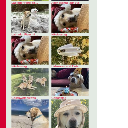
Labrador Fiete als...
Abendsonne auf Sylt
Labrador Fiete mit...
Nikolaustag
Nikolaustag
Halloween und Fiete...
Geschwistertreffen
Geburtstag