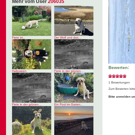
Mehr vom User
206035
Fiete im...
Der Wolf und das...
Bewerten:
Halloween
Fiete in der grünen...
1 Bewertungen
Zum Bewerten bitt
Bitte anmelden u
Fiete in der grünen...
Ein Pool im Garten...