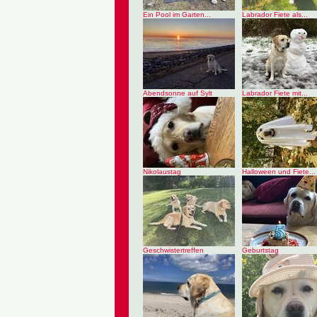
Ein Pool im Garten...
Labrador Fiete als...
Abendsonne auf Sylt
Labrador Fiete mit...
Nikolaustag
Halloween und Fiete...
Geschwistertreffen
Geburtstag