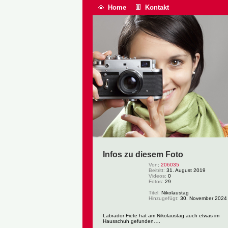
Home
Kontakt
Infos zu diesem Foto
Von
:
206035
Beitritt:
31. August 2019
Videos:
0
Fotos:
29
Titel:
Nikolaustag
Hinzugefügt:
30. November 2024
Labrador Fiete hat am Nikolaustag auch etwas im
Hausschuh gefunden….