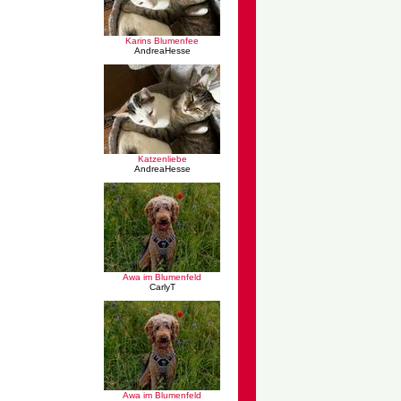
Karins Blumenfee
AndreaHesse
Katzenliebe
AndreaHesse
Awa im Blumenfeld
CarlyT
Awa im Blumenfeld