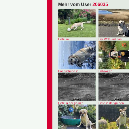
Mehr vom User
206035
Fiete im...
Der Wolf und das...
Handschuhe in...
Halloween
Fiete in der grünen...
Fiete in der grünen...