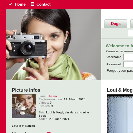
Home
Contact
Dogs
Welcome to An
Please enter usern
Username:
Password:
Forgot your pa
Picture infos
Loui & Mogl
From
:
Tharea
Registration date:
12. March 2024
Videos:
0
Pictures:
6
Title:
Loui & Mogli, ein Herz und eine
Seele
added:
27. June 2024
Loui liebt Katzen