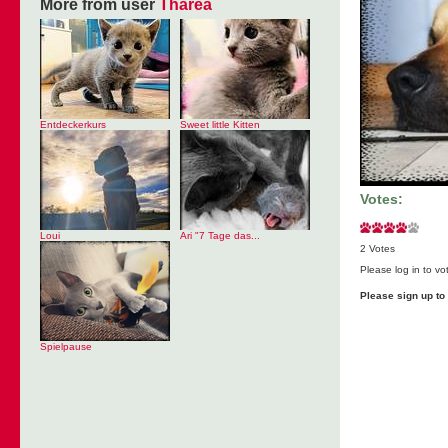
More from user
Tharea
Entdeckerkurs
Sweet little Kitten
Votes:
Loui
Ari "7 Tage das...
2 Votes
Please log in to vo
Please sign up t
Spielpause