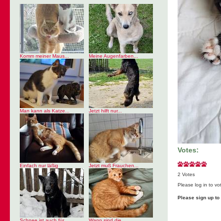
Komm meiner Maus...
Meine Augenfarben...
Man kann als Katze...
Jetzt hilft nur...
Votes:
Einfach nur läßig
Jetzt muß Frauchen...
2 Votes
Please log in to vo
Please sign up t
Schnee ist auch für...
Wann sind die...