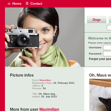
Home
Contact
Dogs
Welcome to An
Please enter usern
Username:
Password:
Forgot your pa
Picture infos
Oh, Maus w
From
:
Maximilian
Registration date:
24. February 2021
Videos:
0
Pictures:
54
Title:
Oh, Maus weg.
added:
29. July 2023
More from user
Maximilian