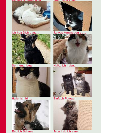
Ich halt Dich ganz...
Ja was kommt den da...
Sonnenanbeter
Hallo, ich habe...
Hallo, ich bin...
Einfach Fotogen
Endlich Schnee
Jetzt hab ich einen...