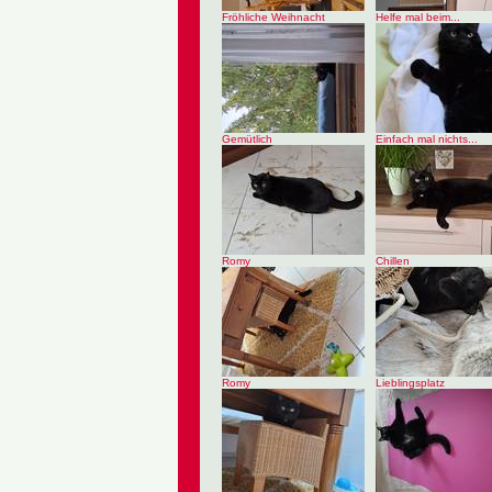
Fröhliche Weihnacht
Helfe mal beim...
Gemütlich
Einfach mal nichts...
Romy
Chillen
Romy
Lieblingsplatz