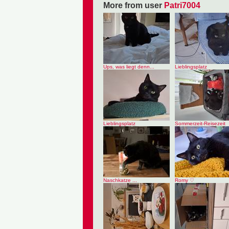
More from user
Patri7004
Ups, was liegt denn...
Lieblingsplatz
Lieblingsplatz
Sommerzeit-Reisezeit
Naschkatze ...
Romy ♡