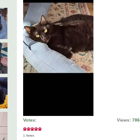
Votes:
Views:
786
1 Votes