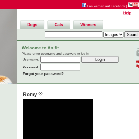
Fan werden auf Facebook
|
Help
Dogs
Cats
Winners
Welcome to Anifit
Please enter username and password to log in
Username:
Password:
Forgot your password?
Romy ♡