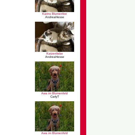
Karins Blumenfee
AndreaHesse
Katzenliebe
AndreaHesse
Awa im Blumenfeld
CarlyT
Awa im Blumenfeld