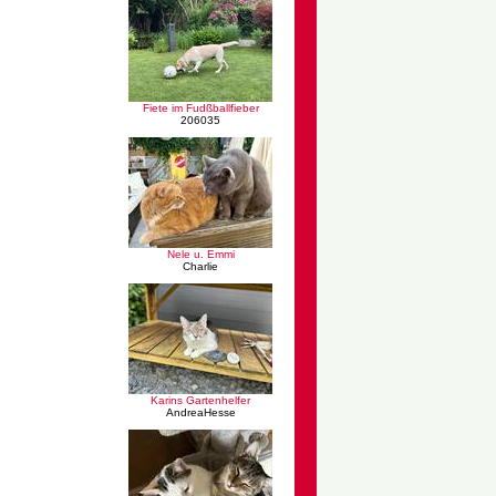
Fiete im Fudßballfieber
206035
Nele u. Emmi
Charlie
Karins Gartenhelfer
AndreaHesse