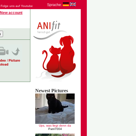
Sprache:
Folge uns auf Youtube
New account
Newest Pictures
Ups, was liegt denn da
Patri7004