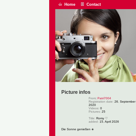
Home
Contact
Picture infos
From
:
Patri7004
Registration date:
26. September
2020
Videos:
0
Pictures:
25
Title:
Romy ♡
added:
15. April 2026
Die Sonne genießen ☀️