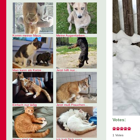
Komm meiner Maus...
Meine Augenfarben...
Man kann als Katze...
Jetzt hilft nur...
Einfach nur läßig
Jetzt muß Frauchen...
Votes:
1 Votes
Wann sind die...
Ich halt Dich ganz...