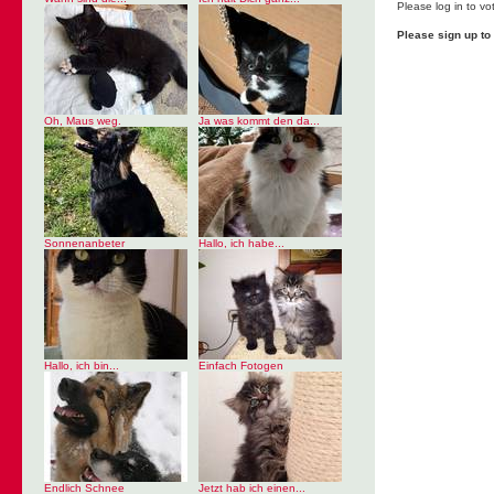
Please log in to vo
Please sign up t
Oh, Maus weg.
Ja was kommt den da...
Sonnenanbeter
Hallo, ich habe...
Hallo, ich bin...
Einfach Fotogen
Endlich Schnee
Jetzt hab ich einen...