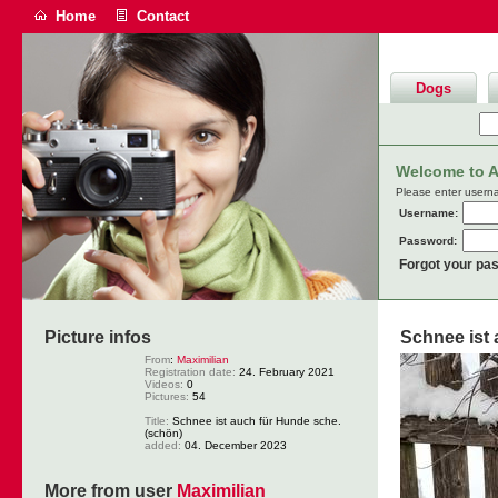
Home
Contact
Dogs
Welcome to An
Please enter usern
Username:
Password:
Forgot your pa
Picture infos
Schnee ist 
From
:
Maximilian
Registration date:
24. February 2021
Videos:
0
Pictures:
54
Title:
Schnee ist auch für Hunde sche.
(schön)
added:
04. December 2023
More from user
Maximilian