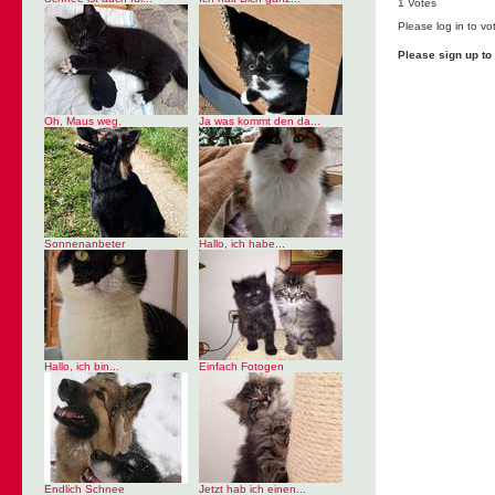
1 Votes
Please log in to vo
Please sign up t
Oh, Maus weg.
Ja was kommt den da...
Sonnenanbeter
Hallo, ich habe...
Hallo, ich bin...
Einfach Fotogen
Endlich Schnee
Jetzt hab ich einen...