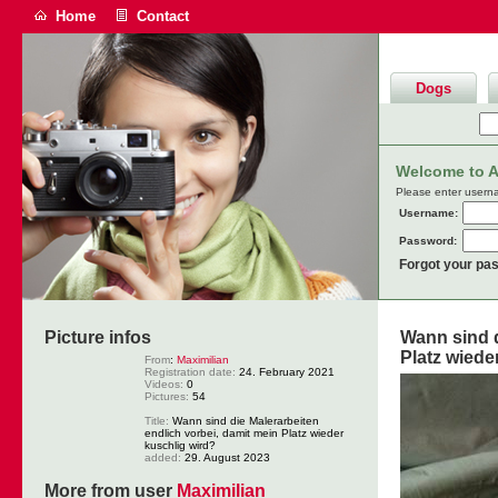
Home
Contact
Dogs
Welcome to An
Please enter usern
Username:
Password:
Forgot your pa
Picture infos
Wann sind d
Platz wiede
From
:
Maximilian
Registration date:
24. February 2021
Videos:
0
Pictures:
54
Title:
Wann sind die Malerarbeiten
endlich vorbei, damit mein Platz wieder
kuschlig wird?
added:
29. August 2023
More from user
Maximilian