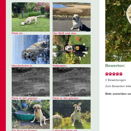
Fiete im...
Der Wolf und das...
Bewerten:
Handschuhe in...
Halloween
2 Bewertungen
Zum Bewerten bitt
Bitte anmelden u
Fiete in der grünen...
Fiete in der grünen...
Ein Pool im Garten...
Labrador Fiete als...