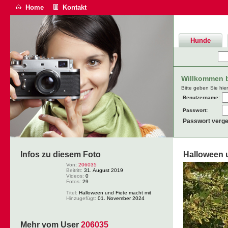
Home
Kontakt
Hunde
Willkommen be
Bitte geben Sie hie
Benutzername:
Passwort:
Passwort verg
Infos zu diesem Foto
Halloween u
Von
:
206035
Beitritt:
31. August 2019
Videos:
0
Fotos:
29
Titel:
Halloween und Fiete macht mit
Hinzugefügt:
01. November 2024
Mehr vom User
206035