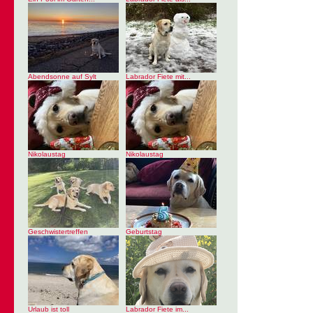
Abendsonne auf Sylt
Labrador Fiete mit...
Nikolaustag
Nikolaustag
Geschwistertreffen
Geburtstag
Urlaub ist toll
Labrador Fiete im...