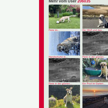
Mehr vom User
206035
Fiete im...
Der Wolf und das...
Handschuhe in...
Fiete in der grünen...
Fiete in der grünen...
Ein Pool im Garten...