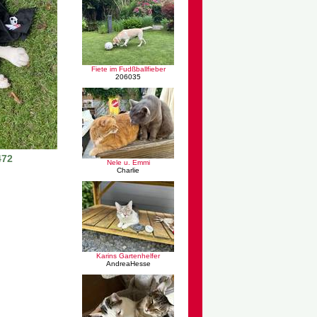
Fiete im Fudßballfieber
206035
472
Nele u. Emmi
Charlie
Karins Gartenhelfer
AndreaHesse