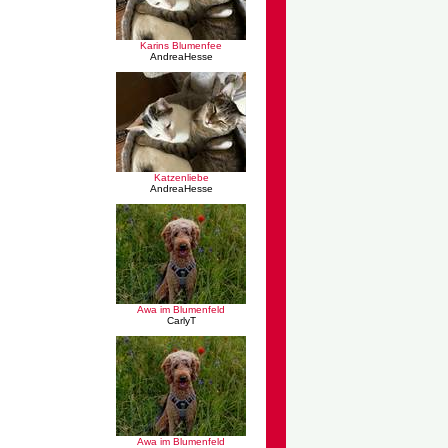
Karins Blumenfee
AndreaHesse
Katzenliebe
AndreaHesse
Awa im Blumenfeld
CarlyT
Awa im Blumenfeld