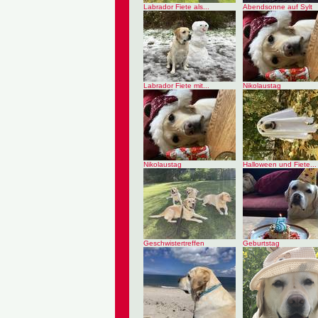
Labrador Fiete als...
Abendsonne auf Sylt
Labrador Fiete mit...
Nikolaustag
Nikolaustag
Halloween und Fiete...
Geschwistertreffen
Geburtstag