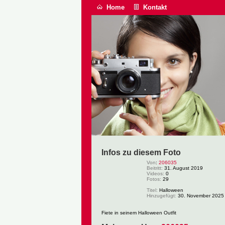
Home
Kontakt
Infos zu diesem Foto
Von
:
206035
Beitritt:
31. August 2019
Videos:
0
Fotos:
29
Titel:
Halloween
Hinzugefügt:
30. November 2025
Fiete in seinem Halloween Outfit