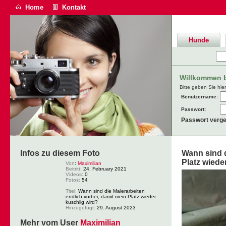
Home
Kontakt
Hunde
Willkommen be
Bitte geben Sie hie
Benutzername:
Passwort:
Passwort verg
Infos zu diesem Foto
Wann sind d
Platz wiede
Von
:
Maximilian
Beitritt:
24. February 2021
Videos:
0
Fotos:
54
Titel:
Wann sind die Malerarbeiten
endlich vorbei, damit mein Platz wieder
kuschlig wird?
Hinzugefügt:
29. August 2023
Mehr vom User
Maximilian