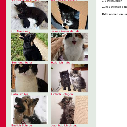
1 Bewertungen
Zum Bewerten bitt
Bitte anmelden u
Oh, Maus weg.
Ja was kommt den da...
Sonnenanbeter
Hallo, ich habe...
Hallo, ich bin...
Einfach Fotogen
Endlich Schnee
Jetzt hab ich einen...