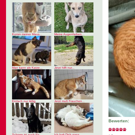
Komm meiner Maus...
Meine Augenfarben...
Man kann als Katze...
Jetzt hilft nur...
Einfach nur läßig
Jetzt muß Frauchen...
Bewerten:
Schnee ist auch für...
Ich halt Dich ganz...